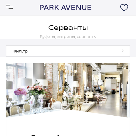
Серванты
Буфеты, витрины, серванты
Аксессуары
Фильтр
Ковры
Мебель
Свет
Акции
Бренды